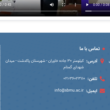
تماس با ما
آدرس:
کیلومتر 30 جاده خاوران - شهرستان پاکدشت - میدان
شهدای گمنام
تلفن:
021-36023110
ایمیل:
info@sbmu.ac.ir