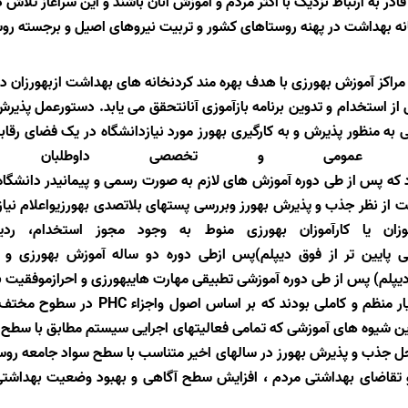
در به ارتباط نزدیک با اکثر مردم و آموزش آنان باشند و این سرآغاز تلاش
ه بهداشت در پهنه روستاهای کشور و تربیت نیروهای اصیل و برجسته روست
راکز آموزش بهورزی با هدف بهره مند کردنخانه های بهداشت ازبهورزان د
ز استخدام و تدوین برنامه بازآموزی آنانتحقق می یابد
.
دستورعمل پذیرش 
به منظور پذیرش و به کارگیری بهورز مورد نیازدانشگاه در یک فضای رقا
 عمومی و تخصصی داوطلبان است
 که پس از طی دوره آموزش های لازم به صورت رسمی و پیمانیدر دانشگاه 
ت از نظر جذب و پذیرش بهورز وبررسی پستهای بلاتصدی بهورزیواعلام نیاز
ن یا کارآموزان بهورزی منوط به وجود مجوز استخدام، ردیف
ی پایین تر از فوق دیپلم)پس ازطی دوره دو ساله آموزش بهورزی و 
دیپلم) پس از طی دوره آموزشی تطبیقی مهارت هایبهورزی و احرازموفقیت 
 منظم و کاملی بودند که بر اساس اصول واجزاء
PHC
در سطوح مختف با
 ترین شیوه های آموزشی که تمامی فعالیتهای اجرایی سیستم مطابق با سطح س
 جذب و پذیرش بهورز در سالهای اخیر متناسب با سطح سواد جامعه روستای
ها و تقاضای بهداشتی مردم ، افزایش سطح آگاهی و بهبود وضعیت بهدا