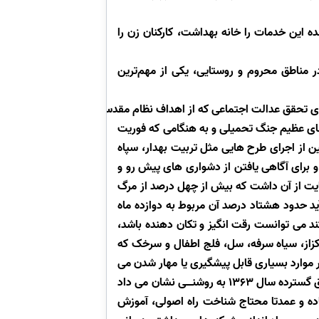
ده این خدمات را خانه بهداشت، کارکنان زن را
 مناطق محروم و روستایی، یکی از مهم‌ترین
استای تحقق عدالت اجتماعی که از اهداف نظام مقدسجمهوری
رخ دهد . وزارت بهداشت در سال 1363، در کشاکش دشواری های عظیم جنگ تحمیلی و به هنگامی که فوریت
شین از اجرای طرح هایی مثل تربیت بهدار، سپاه
و برای آگاهی یافتن از دشواری های پیش رو و
یت از آن داشت که بیش از چهل درصد از مرگ
د حدود هشتاد درصد آن مربوط به دوازده ماه
ند می توانست رقت انگیز و تکان دهنده باشد،
کزاز، سیاه سرفه، سل، فلج اطفال و سرخک که
 موارد بسیاری قابل پیشگیری یا مهار شدن می
باشند از دست می روند، و سرانجام نیز بیش از یک پنجم دیگر، قربانی بیماری های اسهالی می شوند. به بیان دیگر، تحقیق گسترده سال 1363 به روشنــی نشان می داد
ساده و عمدتا محتاج شناخت راه اصولی، آموزش