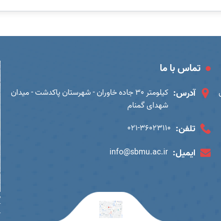
تماس با ما
آدرس:
کیلومتر 30 جاده خاوران - شهرستان پاکدشت - میدان
شهدای گمنام
تلفن:
021-36023110
ایمیل:
info@sbmu.ac.ir
ب
آ
آ