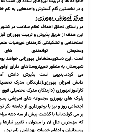
خانواده ها و تربیت نیروهای ساده ای است که قا
و در نخستین گام گسترش واحدهایی به نام خان
مرکز آموزش بهورزی:
در راستای تحقق اهداف نظام سلامت در کشور م
این هدف از طریق پذیرش و تربیت بهورزان قبل ا
استخدامی و تشکیلاتی کارمندان غیرهیات علمی 
وسنجش توانمندی های
است
.
این دستورعملشامل بهورزانی خواهد بود
شهرستان به منظور تعیینروستاهای دارای اولوی
می گردد.بدیهی است پذیرش دانش آموزا
دانش آموزان بهورزی(دارندگان مدرک تحصیل
کارآموزانبهورزی (دارندگان مدرک تحصیلی فوق 
بلوک های بهورزی مجموعه های آموزشی بسیار
اجتماعی روز و نیز با برخورداری از جامعه نگر
بر می گرفت.اما با گذشت بیش از سه دهه مراحل
که مهمترین علل آن را میتوان ، تغییر نیاز
روستائیان و ادغام خدمات بهداشتی نام برد .