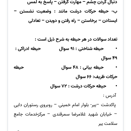
دنبال کردن چشم
–
مهارت گرفتن
–
پاسخ به لمس
ب-
حیطه حرکات درشت مانند : وضعیت نشستن
–
ایستادن
–
برخاستن
–
راه رفتن و دویدن
–
تعادلی
تعداد سوالات در هر حیطه به شرح ذیل است :
•
حیطه شناختی : 91 سوال
حیطه ادراکی :
49 سوال
•
حیطه بیانی : 48 سوال
حیطه
حرکات ظریف: 66 سوال
•
حیطه حرکات درشت : 72 سوال
آدرس :
پاکدشت
–
یبر- بلوار امام خمینی
–
روبروی رستوران دایی
–
خیابان شهید غلامرضا سمرقندی
–
مرکزخدمات جامع
سلامت یبر