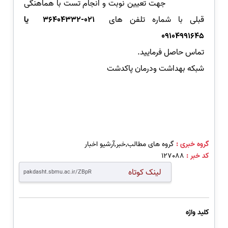
جهت تعیین نوبت و انجام تست با هماهنگی
قبلی با شماره تلفن های
36404332-021 یا
09104991645
تماس حاصل فرمایید.
شبکه بهداشت ودرمان پاکدشت
گروه خبری :
گروه های مطالب,خبر,آرشیو اخبار
کد خبر :
127088
لینک کوتاه
کلید واژه