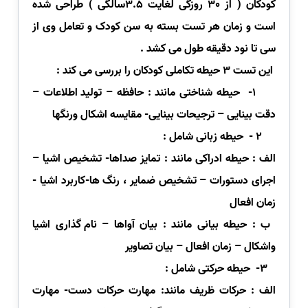
کودکان ( از
30
روزگی لغایت 3.5سالگی ) طراحی شده
است و زمان هر تست بسته به سن کودک و تعامل وی از
سی تا نود دقیقه طول می کشد .
این تست 3 حیطه تکاملی کودکان را بررسی می کند :
1-
حیطه شناختی مانند : حافظه
–
تولید اطلاعات
–
دقت بینایی
–
ترجیحات بینایی-
مقایسه اشکال ورنگها
2 - حیطه زبانی شامل :
الف : حیطه ادراکی مانند : تمایز صداها- تشخیص اشیا
–
اجرای دستورات
–
تشخیص ضمایر ، رنگ ها-کاربرد اشیا -
زمان افعال
ب :
حیطه بیانی مانند : بیان آواها
–
نام گذاری اشیا
واشکال
–
زمان افعال
–
بیان تصاویر
3-
حیطه حرکتی شامل :
الف : حرکات ظریف مانند: مهارت حرکات دست- مهارت