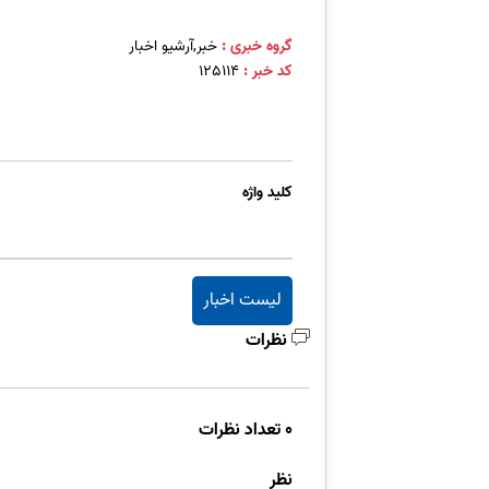
گروه خبری :
خبر,آرشیو اخبار
کد خبر :
125114
کلید واژه
لیست اخبار
نظرات
0 تعداد نظرات
نظر